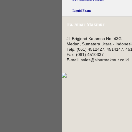
Liquid Foam
Fa. Sinar Makmur
Jl. Brigjend Katamso No. 43G
Medan, Sumatera Utara - Indonesi
Telp. (061) 4512427, 4514147, 45
Fax. (061) 4510337
E-mail. sales@sinarmakmur.co.id