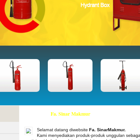
Welcome to
Fa. Sinar Makmur
Official Website!
Selamat datang diwebsite
Fa. SinarMakmur.
Kami menyediakan produk-produk unggulan sebag