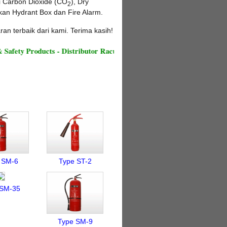
ti Carbon Dioxide (CO
), Dry
2
an Hydrant Box dan Fire Alarm.
 terbaik dari kami. Terima kasih!
ety Products - Distributor Racun Api di Medan
 SM-6
Type ST-2
 SM-35
Type SM-9