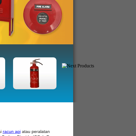
ai
racun api
atau peralatan